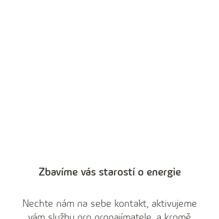
Zbavíme vás starostí o energie
Pronajímáte byt?
Získejte prémiové služby
Nechte nám na sebe kontakt, aktivujeme
To mě zajímá
vám službu pro pronajímatele, a kromě