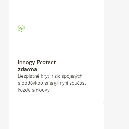
s
l
o
innogy Protect
zdarma
Bezplatné krytí rizik spojených
s dodávkou energií nyní součástí
každé smlouvy