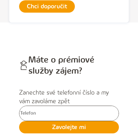
Chci doporučit
Máte o prémiové
služby zájem?
Zanechte své telefonní číslo a my
vám zavoláme zpět
V
y
Zavolejte mi
p