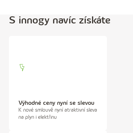
l
ň
S innogy navíc získáte
t
e
t
e
l
e
f
o
n
Výhodné ceny nyní se slevou
n
K nové smlouvě nyní atraktivní sleva
í
na plyn i elektřinu
č
í