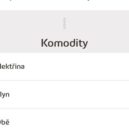
Komodity
lektřina
lyn
Obě