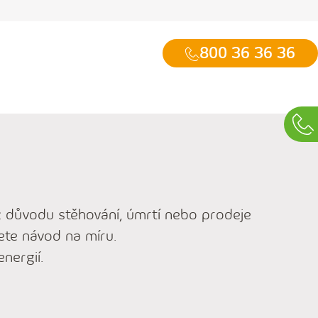
800 36 36 36
Vide
chat
 z důvodu stěhování, úmrtí nebo prodeje
nete návod na míru.
nergií.