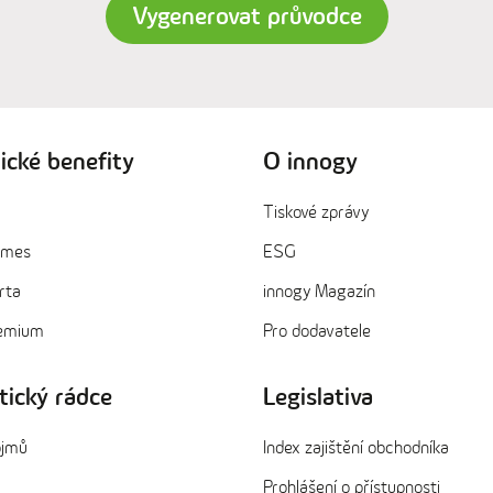
Vygenerovat průvodce
ické benefity
O innogy
Tiskové zprávy
ames
ESG
rta
innogy Magazín
remium
Pro dodavatele
tický rádce
Legislativa
ojmů
Index zajištění obchodníka
Prohlášení o přístupnosti