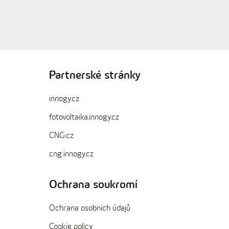
Partnerské stránky
innogy.cz
fotovoltaika.innogy.cz
CNG.cz
cng.innogy.cz
Ochrana soukromí
Ochrana osobních údajů
Cookie policy