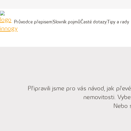
Průvodce přepisem
Slovník pojmů
Časté dotazy
Tipy a rady
Průvodce
Slovník
Časté
Tipy
přepisem
pojmů
dotazy
a
rady
Připravili jsme pro vás návod, jak pře
nemovitosti. Vyber
Nebo s