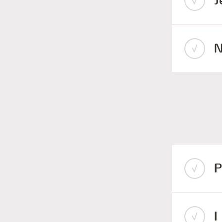
J
N
P
I