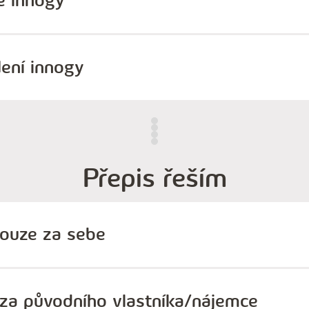
e innogy
ení innogy
Přepis řeším
ouze za sebe
 za původního vlastníka/nájemce