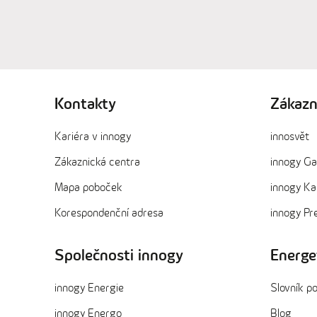
Kontakty
Zákazn
Kariéra v innogy
innosvět
Zákaznická centra
innogy G
Mapa poboček
innogy Ka
Korespondenční adresa
innogy P
Společnosti innogy
Energe
innogy Energie
Slovník p
innogy Energo
Blog