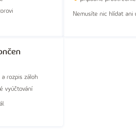
orovi
Nemusíte nic hlídat ani 
končen
 a rozpis záloh
é vyúčtování
l.