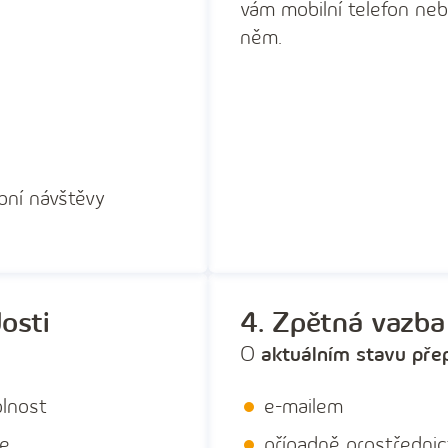
vám mobilní telefon neb
něm.
bní návštěvy
osti
4. Zpětná vazba
O
aktuálním stavu pře
plnost
e-mailem
me
případně prostředni