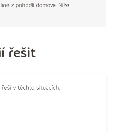
line z pohodlí domova. Níže
í řešit
eší v těchto situacích: