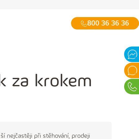
800 36 36 36
Mess
Onlin
ok za krokem
chat
Vide
chat
ší nejčastěji při stěhování, prodeji