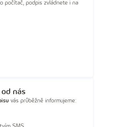
o počítač, podpis zvládnete i na
 od nás
pisu
vás průběžně informujeme:
ctvím SMS