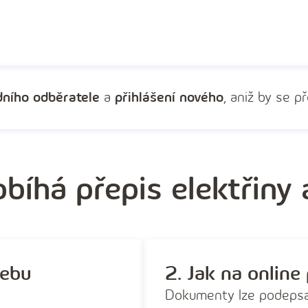
dního odběratele
a
přihlášení nového
, aniž by se p
obíhá přepis elektřiny 
webu
2. Jak na online
Dokumenty lze podeps