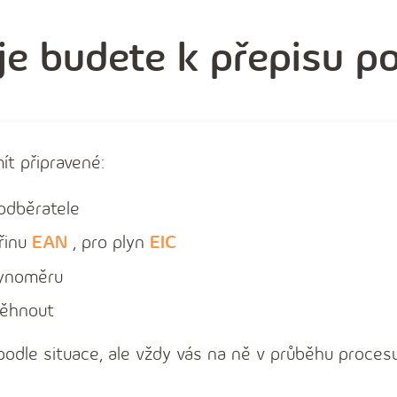
je budete k přepisu p
ít připravené:
odběratele
řinu
EAN
, pro plyn
EIC
lynoměru
běhnout
odle situace, ale vždy vás na ně v průběhu proces