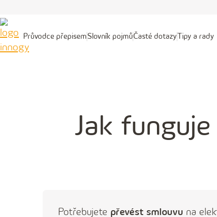
Průvodce přepisem
Slovník pojmů
Časté dotazy
Tipy a rady
Průvodce
Slovník
Časté
Tipy
přepisem
pojmů
dotazy
a
rady
Jak funguje
Potřebujete
převést smlouvu
na elek