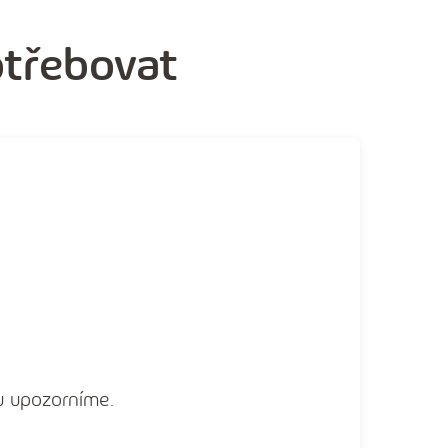
otřebovat
u upozorníme.