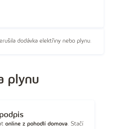
řerušila dodávka elektřiny nebo plynu.
a plynu
 podpis
at
online z pohodlí domova
. Stačí