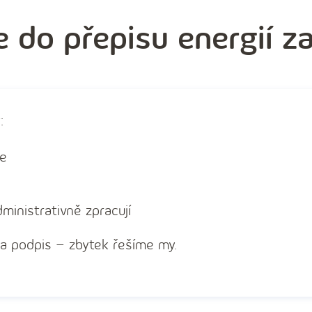
 do přepisu energií z
:
je
ministrativně zpracují
 a podpis – zbytek řešíme my.