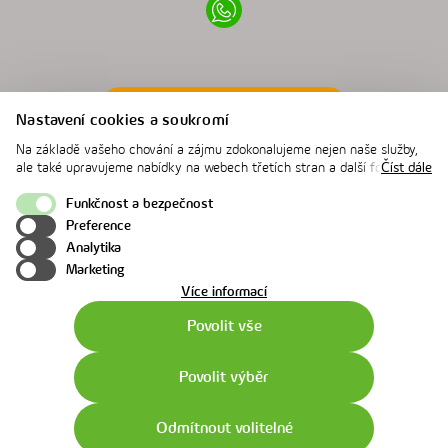
Nastavení soukromí
iPremium
Nastavení cookies a soukromí
Na základě vašeho chování a zájmu zdokonalujeme nejen naše služby,
ale také upravujeme nabídky na webech třetích stran a další formy
Číst dále
komunikace s vámi. Níže prosím zvolte vámi preferovanou variantu
souhlasu. Svoje nastavení můžete kdykoliv změnit v zápatí stránky v
Funkčnost a bezpečnost
„Nastavení soukromí". Více informací o tom, jak se soubory cookies a
Preference
osobními údaji pracujeme, včetně možností uplatnění vašich práv,
Analytika
naleznete na webové stránce v sekci
Cookie Policy
.
Marketing
o
Více informací
použití
Nahoru
Povolit vše
cookies
Pravidla užití webu
|
Ochrana osobních údajů
|
Cookie policy
Povolit výběr
© 2026 innogy - všechna práva vyhrazena
Video
Online
Messen
Odmítnout volitelné