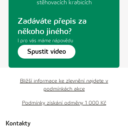
Zadáváte přepis za
někoho jiného?
I pro vás máme nápovědu
Spustit video
Bližší informace ke zlevnění najdete v
podmínkách akce
Podmínky získání odměny 1 000 Kč
Kontakty